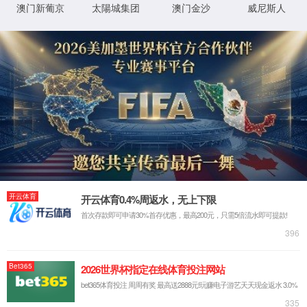
烘干
泳池
除湿
新风除湿