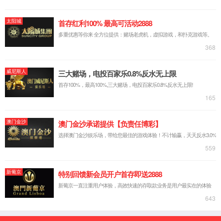
特种除湿
关于我们
解决方案
服务案例
蜂鸟电竞比分官网
联系我们
模版文件不在(../../base/templates/page_join_services.htm)
浙江省杭州市临平区恒毅街22号
邮箱：wangshubiao@chinaoulun.com
热线：400-070-9318
关于我们
品牌故事
品牌历程
品牌荣誉
解决方案