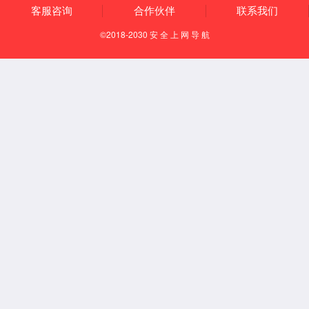
品牌实力
产品实力
生产实力
加入我们
服务中心
商务合作
联系我们
微信公众号