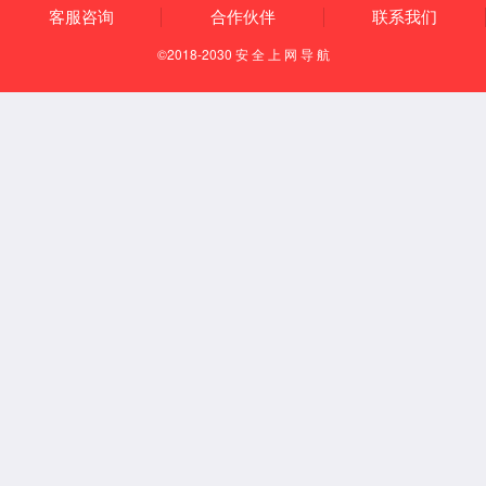
服务案例
SERVICE CASES