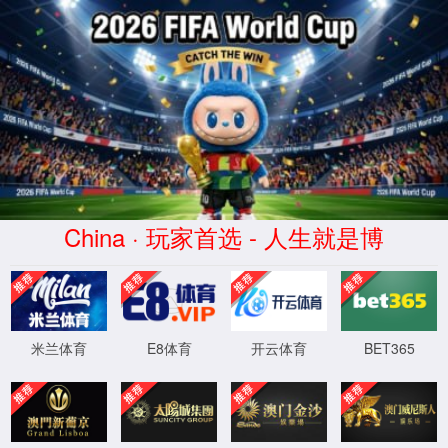
蜂鸟电竞比分网 - 实时电竞比分、赛
事数据与专业分析
WTS-WAF拦截详情
出现该页面的原因:
1.你的请求是黑客攻击
2.你的请求合法但触发了安全规则,请提交问题反馈
XML 地图