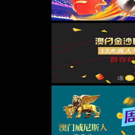
烘干
泳池
除湿
新风除湿