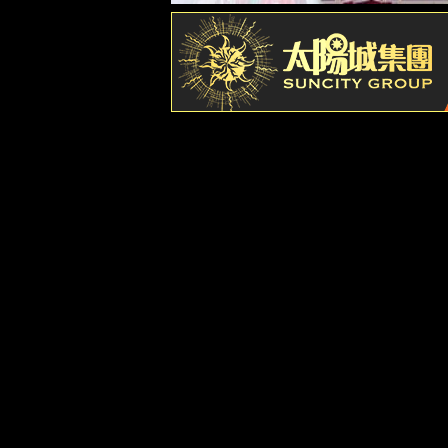
服务案例
SERVICE CASES