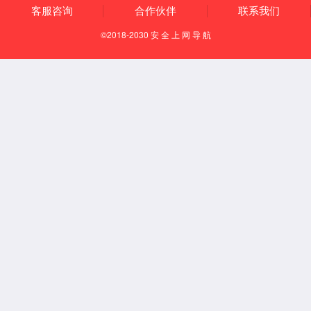
荣誉！欧伦电气董事长陈先勇荣获“杭州市优秀企业家”
发布时间：
2024-09-26 11:39:46
来源：
蜂鸟电竞｜采暖｜热水｜烘干｜除湿｜蜂鸟电竞比分官网
依据中国企业联合会、企业家协会和浙江省企业联合会、企业家
协会有关文件开展的2023年第十九届“杭州市优秀企业家”评选活
动中，经过杭州市“三会”慎密考察、严格评审、依规公示等程序
评定，蜂鸟电竞比分官网董事长陈先勇荣获“杭州市优秀企业
家”荣誉！